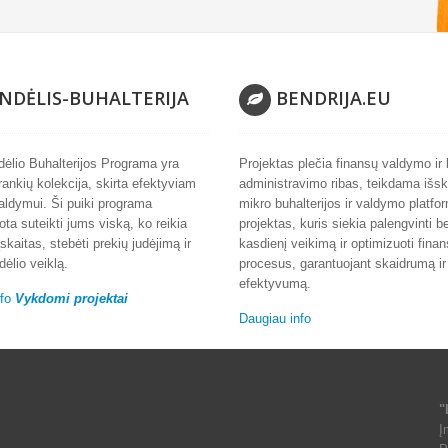
NDĖLIS-BUHALTERIJA
BENDRIJA.EU
ėlio Buhalterijos Programa yra
Projektas plečia finansų valdymo ir 
įrankių kolekcija, skirta efektyviam
administravimo ribas, teikdama išski
aldymui. Ši puiki programa
mikro buhalterijos ir valdymo platfo
ota suteikti jums viską, ko reikia
projektas, kuris siekia palengvinti be
skaitas, stebėti prekių judėjimą ir
kasdienį veikimą ir optimizuoti fina
dėlio veiklą.
procesus, garantuojant skaidrumą ir
efektyvumą.
nfo
Vykdomi projektai
Daugiau info
"
Į