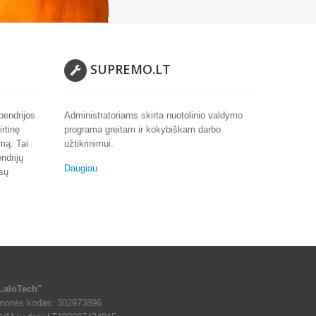
SUPREMO.LT
bendrijos
Administratoriams skirta nuotolinio valdymo
rtinę
programa greitam ir kokybiškam darbo
rmą. Tai
užtikrinimui.
ndrijų
Daugiau
nsų
LaloTech"
monės kodas: 302973896