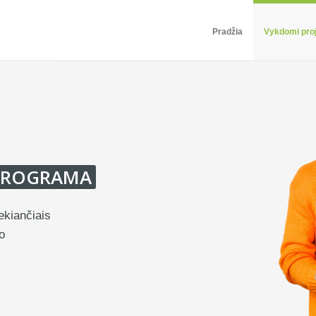
Pradžia
Vykdomi proj
PROGRAMA
ekiančiais
o