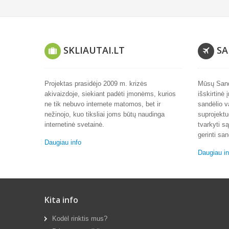
SKLIAUTAI.LT
SA
Projektas prasidėjo 2009 m. krizės
Mūsų Sand
akivaizdoje, siekiant padėti įmonėms, kurios
išskirtinė 
ne tik nebuvo internete matomos, bet ir
sandėlio v
nežinojo, kuo tiksliai joms būtų naudinga
suprojektu
internetinė svetainė.
tvarkyti są
gerinti san
Daugiau info
Daugiau i
Kita info
Kodėl rinktis mus?