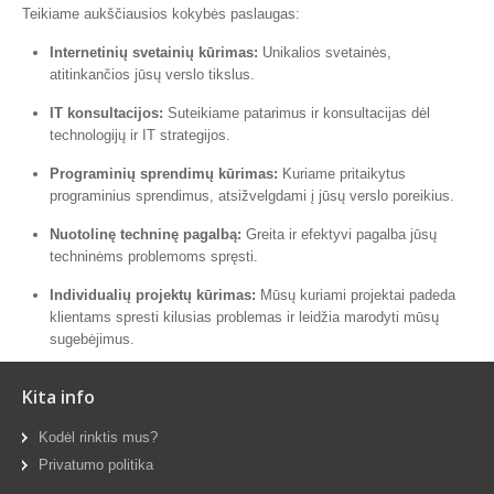
Teikiame aukščiausios kokybės paslaugas:
Internetinių svetainių kūrimas:
Unikalios svetainės,
atitinkančios jūsų verslo tikslus.
IT konsultacijos:
Suteikiame patarimus ir konsultacijas dėl
technologijų ir IT strategijos.
Programinių sprendimų kūrimas:
Kuriame pritaikytus
programinius sprendimus, atsižvelgdami į jūsų verslo poreikius.
Nuotolinę techninę pagalbą:
Greita ir efektyvi pagalba jūsų
techninėms problemoms spręsti.
Individualių projektų kūrimas:
Mūsų kuriami projektai padeda
klientams spresti kilusias problemas ir leidžia marodyti mūsų
sugebėjimus.
Kita info
Kodėl rinktis mus?
Privatumo politika