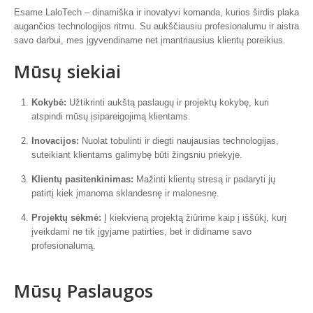
Esame LaloTech – dinamiška ir inovatyvi komanda, kurios širdis plaka
augančios technologijos ritmu. Su aukščiausiu profesionalumu ir aistra
savo darbui, mes įgyvendiname net įmantriausius klientų poreikius.
Mūsų siekiai
Kokybė:
Užtikrinti aukštą paslaugų ir projektų kokybę, kuri
atspindi mūsų įsipareigojimą klientams.
Inovacijos:
Nuolat tobulinti ir diegti naujausias technologijas,
suteikiant klientams galimybę būti žingsniu priekyje.
Klientų pasitenkinimas:
Mažinti klientų stresą ir padaryti jų
patirtį kiek įmanoma sklandesnę ir malonesnę.
Projektų sėkmė:
Į kiekvieną projektą žiūrime kaip į iššūkį, kurį
įveikdami ne tik įgyjame patirties, bet ir didiname savo
profesionalumą.
Mūsų Paslaugos