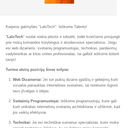
Karjeros galimybės "LaloTech": Ieškome Talento!
"
LaloTech
" nuolat siekia plėstis ir tobulėti, todėl kviečiame prisijungti
prie mūsų komandos kūrybingus ir atsidavusius specialistus. Jeigu
esi web dizaineris, svetainių programuotojas, technikas, pardavimų
vadybininkas ar kitos srities profesionalas, tai galbūt ieškome būtent
tavęs!
Turime atvirų pozicijų šiose srityse:
Web Dizaineriai:
Jei turi puikių dizaino įgūdžių ir gebėjimų kurti
vizualiai patrauklias internetines svetaines, tai norėtume išgirsti
tavo įžvalgas ir idėjas.
Svetainių Programuotojai:
Ieškome programuotojų, kurie gali
kurti unikalias internetinių svetainių architektūras ir užtikrinti, kad
jos veiktų efektyviai.
Technikai:
Jei esi techniškai sumanus specialistas, kuris moka