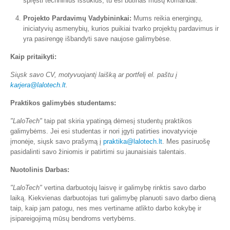
spręsti techninius iššūkius, tu esi būtinas mūsų komandai.
Projekto Pardavimų Vadybininkai:
Mums reikia energingų,
iniciatyvių asmenybių, kurios puikiai tvarko projektų pardavimus ir
yra pasirengę išbandyti save naujose galimybėse.
Kaip pritaikyti:
Siųsk savo CV, motyvuojantį laišką ar portfelį el. paštu į
karjera@lalotech.lt
.
Praktikos galimybės studentams:
"LaloTech"
taip pat skiria ypatingą dėmesį studentų praktikos
galimybėms. Jei esi studentas ir nori įgyti patirties inovatyvioje
įmonėje, siųsk savo prašymą į
praktika@lalotech.lt
. Mes pasiruošę
pasidalinti savo žiniomis ir patirtimi su jaunaisiais talentais.
Nuotolinis Darbas:
"LaloTech"
vertina darbuotojų laisvę ir galimybę rinktis savo darbo
laiką. Kiekvienas darbuotojas turi galimybę planuoti savo darbo dieną
taip, kaip jam patogu, nes mes vertiname atlikto darbo kokybę ir
įsipareigojimą mūsų bendroms vertybėms.