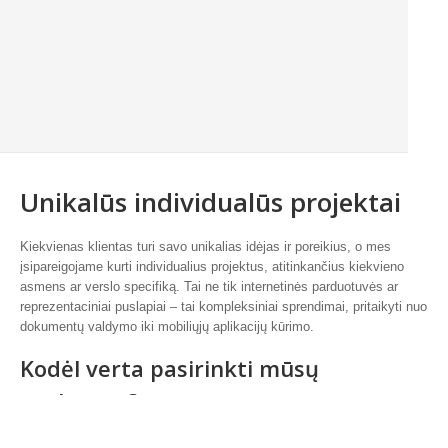
Unikalūs individualūs projektai
Kiekvienas klientas turi savo unikalias idėjas ir poreikius, o mes
įsipareigojame kurti individualius projektus, atitinkančius kiekvieno
asmens ar verslo specifiką. Tai ne tik internetinės parduotuvės ar
reprezentaciniai puslapiai – tai kompleksiniai sprendimai, pritaikyti nuo
dokumentų valdymo iki mobiliųjų aplikacijų kūrimo.
Kodėl verta pasirinkti mūsų
paslaugas?
Unikalumas ir kūrybinis požiūris:
Mes nekuriame vienodų