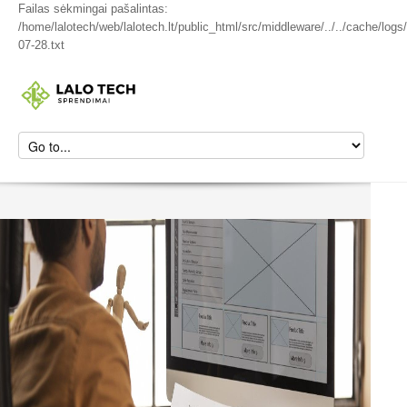
Failas sėkmingai pašalintas:
/home/lalotech/web/lalotech.lt/public_html/src/middleware/../../cache/logs
07-28.txt